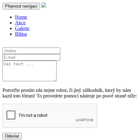
Přepnout navigaci
Home
Akce
Galerie
Bílina
Potvrďte prosím zda nejste robot, či jiný záškodník, který by nám
kazil toto fórum! To provedete pomocí nástroje
po pravé straně
níže
:
Odeslat