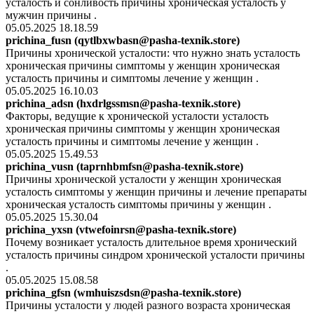
усталость и сонливость причины хроническая усталость у
мужчин причины .
05.05.2025 18.18.59
prichina_fusn (qytlbxwbasn@pasha-texnik.store)
Причины хронической усталости: что нужно знать усталость
хроническая причины симптомы у женщин хроническая
усталость причины и симптомы лечение у женщин .
05.05.2025 16.10.03
prichina_adsn (hxdrlgssmsn@pasha-texnik.store)
Факторы, ведущие к хронической усталости усталость
хроническая причины симптомы у женщин хроническая
усталость причины и симптомы лечение у женщин .
05.05.2025 15.49.53
prichina_vusn (taprnhbmfsn@pasha-texnik.store)
Причины хронической усталости у женщин хроническая
усталость симптомы у женщин причины и лечение препараты
хроническая усталость симптомы причины у женщин .
05.05.2025 15.30.04
prichina_yxsn (vtwefoinrsn@pasha-texnik.store)
Почему возникает усталость длительное время хронический
усталость причины синдром хронической усталости причины
.
05.05.2025 15.08.58
prichina_gfsn (wmhuiszsdsn@pasha-texnik.store)
Причины усталости у людей разного возраста хроническая